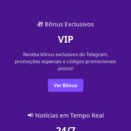
🎁 Bônus Exclusivos
VIP
Receba bônus exclusivos do Telegram,
promoções especiais e códigos promocionais
únicos!
Ver Bônus
📢 Notícias em Tempo Real
24/7