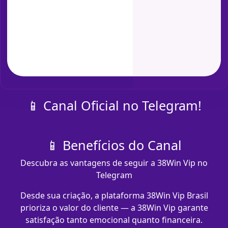
📱 Canal Oficial no Telegram!
📱 Benefícios do Canal
Descubra as vantagens de seguir a 38Win Vip no
Telegram
Desde sua criação, a plataforma 38Win Vip Brasil
prioriza o valor do cliente — a 38Win Vip garante
satisfação tanto emocional quanto financeira.