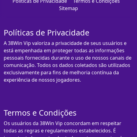
Políticas de Privacidade
Termos e Condições
Sitemap
Políticas de Privacidade
A 38Win Vip valoriza a privacidade de seus usuários e
está empenhada em proteger todas as informações
pessoais fornecidas durante o uso de nossos canais de
comunicação. Todos os dados coletados são utilizados
exclusivamente para fins de melhoria contínua da
experiência de nossos jogadores.
Termos e Condições
Os usuários da 38Win Vip concordam em respeitar
todas as regras e regulamentos estabelecidos. É