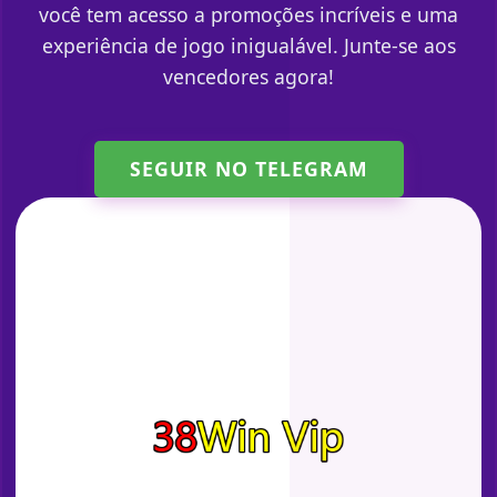
você tem acesso a promoções incríveis e uma
experiência de jogo inigualável. Junte-se aos
vencedores agora!
SEGUIR NO TELEGRAM