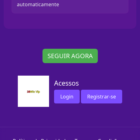
automaticamente
SEGUIR AGORA
Acessos
Login
Registrar-se