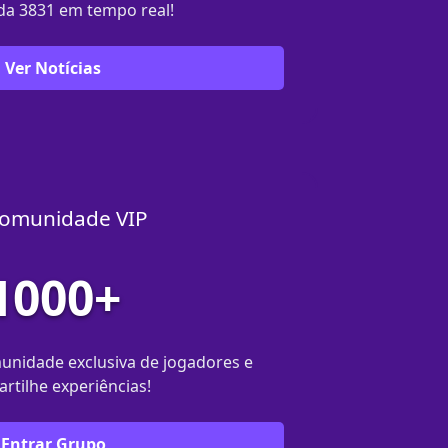
da 3831 em tempo real!
Ver Notícias
Comunidade VIP
1000+
unidade exclusiva de jogadores e
rtilhe experiências!
Entrar Grupo