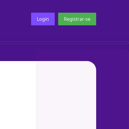
Login
Registrar-se