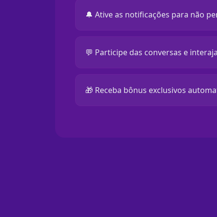
🔔 Ative as notificações para não p
💬 Participe das conversas e interaj
🎁 Receba bônus exclusivos autom