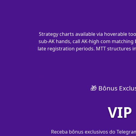
Strategy charts available via hoverable to
sub-AK hands, call AK-high com matching 
late registration periods. MTT structures
🎁 Bônus Exclu
VIP
Receba bônus exclusivos do Telegra