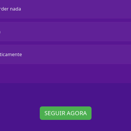
erder nada
a
aticamente
SEGUIR AGORA