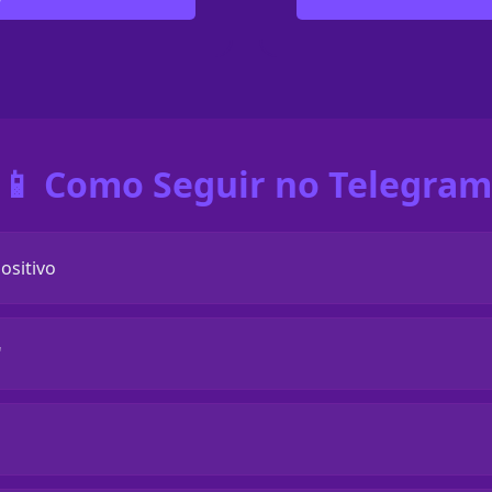
📱 Como Seguir no Telegram
ositivo
"