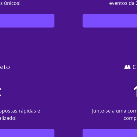
s únicos!
eventos da 
reto
👥 
t
espostas rápidas e
Junte-se a uma com
lizado!
compa
e