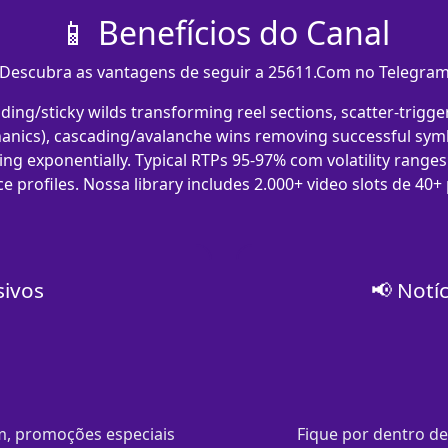
📱 Benefícios do Canal
Descubra as vantagens de seguir a 25611.Com no Telegra
ding/sticky wilds transforming reel sections, scatter-tri
nics), cascading/avalanche wins removing successful symbo
ng exponentially. Typical RTPs 95-97% com volatility ranges
e profiles. Nossa library includes 2.000+ video slots de 40+
sivos
📢 Notí
m, promoções especiais
Fique por dentro d