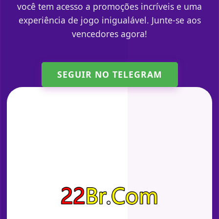
você tem acesso a promoções incríveis e uma
experiência de jogo inigualável. Junte-se aos
vencedores agora!
SEGUIR NO TELEGRAM