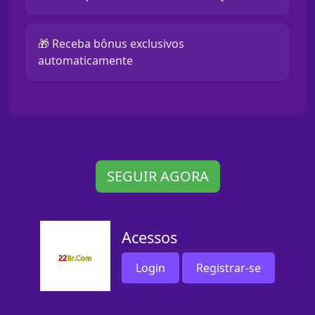
🎁 Receba bônus exclusivos
automaticamente
SEGUIR AGORA
Acessos
Login
Registrar-se