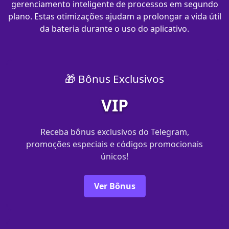
gerenciamento inteligente de processos em segundo
plano. Estas otimizações ajudam a prolongar a vida útil
da bateria durante o uso do aplicativo.
🎁 Bônus Exclusivos
VIP
Receba bônus exclusivos do Telegram,
promoções especiais e códigos promocionais
únicos!
Ver Bônus