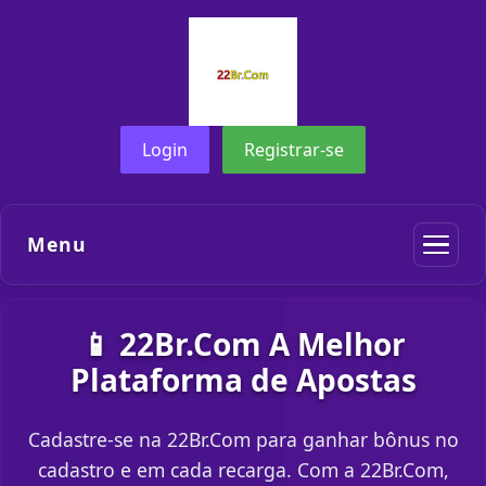
Login
Registrar-se
Menu
📱 22Br.Com A Melhor
Plataforma de Apostas
Cadastre-se na 22Br.Com para ganhar bônus no
cadastro e em cada recarga. Com a 22Br.Com,