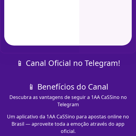
📱 Canal Oficial no Telegram!
📱 Benefícios do Canal
Descubra as vantagens de seguir a 1AA CaSSino no
Telegram
Um aplicativo da 1AA CaSSino para apostas online no
Brasil — aproveite toda a emoção através do app
oficial.