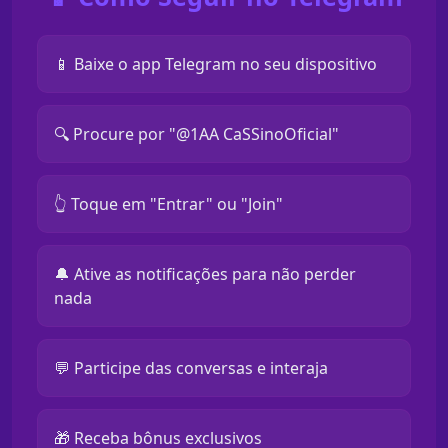
📱 Baixe o app Telegram no seu dispositivo
🔍 Procure por "@1AA CaSSinoOficial"
👆 Toque em "Entrar" ou "Join"
🔔 Ative as notificações para não perder
nada
💬 Participe das conversas e interaja
🎁 Receba bônus exclusivos