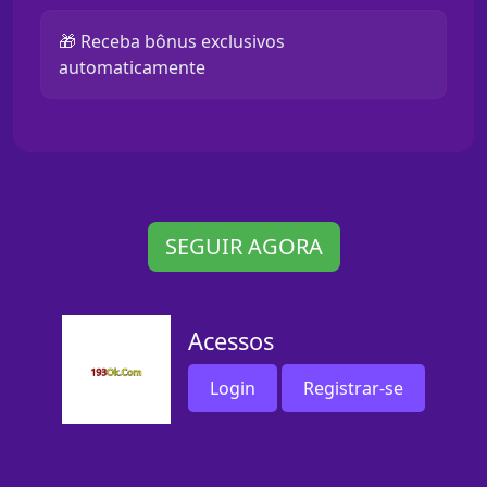
🎁 Receba bônus exclusivos
automaticamente
SEGUIR AGORA
Acessos
Login
Registrar-se