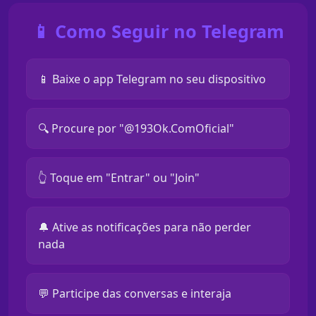
📱 Como Seguir no Telegram
📱 Baixe o app Telegram no seu dispositivo
🔍 Procure por "@193Ok.ComOficial"
👆 Toque em "Entrar" ou "Join"
🔔 Ative as notificações para não perder
nada
💬 Participe das conversas e interaja