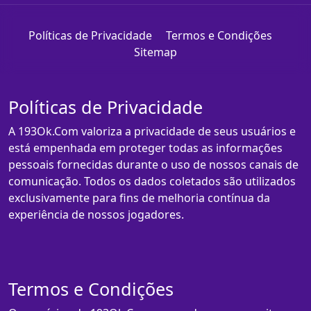
Políticas de Privacidade
Termos e Condições
Sitemap
Políticas de Privacidade
A 193Ok.Com valoriza a privacidade de seus usuários e
está empenhada em proteger todas as informações
pessoais fornecidas durante o uso de nossos canais de
comunicação. Todos os dados coletados são utilizados
exclusivamente para fins de melhoria contínua da
experiência de nossos jogadores.
Termos e Condições