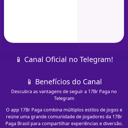
📱 Canal Oficial no Telegram!
📱 Benefícios do Canal
Descubra as vantagens de seguir a 17Br Paga no
Telegram
O app 17Br Paga combina múltiplos estilos de jogos e
reúne uma grande comunidade de jogadores da 17Br
Paga Brasil para compartilhar experiências e diversão.