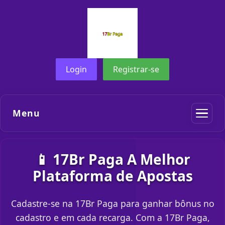
Login
Registrar-se
Menu
📱 17Br Paga A Melhor
Plataforma de Apostas
Cadastre-se na 17Br Paga para ganhar bônus no
cadastro e em cada recarga. Com a 17Br Paga,