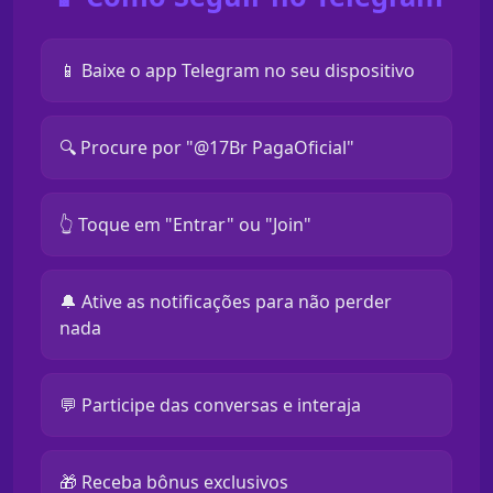
📱 Baixe o app Telegram no seu dispositivo
🔍 Procure por "@17Br PagaOficial"
👆 Toque em "Entrar" ou "Join"
🔔 Ative as notificações para não perder
nada
💬 Participe das conversas e interaja
🎁 Receba bônus exclusivos