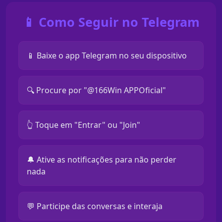
📱 Como Seguir no Telegram
📱 Baixe o app Telegram no seu dispositivo
🔍 Procure por "@166Win APPOficial"
👆 Toque em "Entrar" ou "Join"
🔔 Ative as notificações para não perder
nada
💬 Participe das conversas e interaja