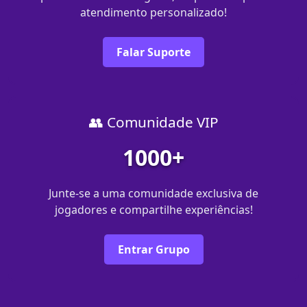
atendimento personalizado!
Falar Suporte
👥 Comunidade VIP
1000+
Junte-se a uma comunidade exclusiva de
jogadores e compartilhe experiências!
Entrar Grupo