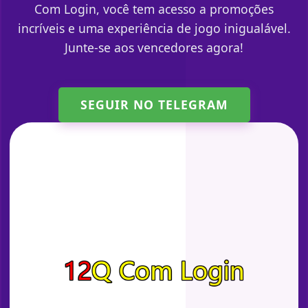
Com Login, você tem acesso a promoções
incríveis e uma experiência de jogo inigualável.
Junte-se aos vencedores agora!
SEGUIR NO TELEGRAM