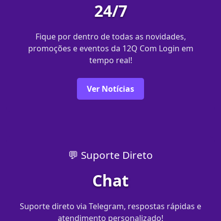
24/7
Fique por dentro de todas as novidades,
promoções e eventos da 12Q Com Login em
tempo real!
Ver Notícias
💬 Suporte Direto
Chat
Suporte direto via Telegram, respostas rápidas e
atendimento personalizado!