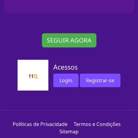
SEGUIR AGORA
Acessos
Login
Registrar-se
Políticas de Privacidade
Termos e Condições
Sitemap