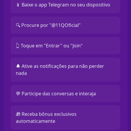
📱 Baixe o app Telegram no seu dispositivo
🔍 Procure por "@11QOficial"
👆 Toque em "Entrar" ou "Join"
🔔 Ative as notificações para não perder
nada
💬 Participe das conversas e interaja
🎁 Receba bônus exclusivos
automaticamente