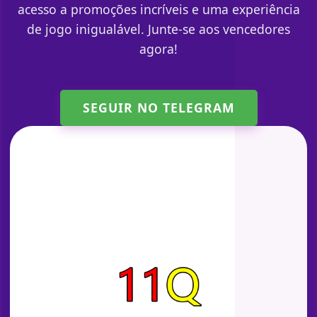
acesso a promoções incríveis e uma experiência
de jogo inigualável. Junte-se aos vencedores
agora!
SEGUIR NO TELEGRAM