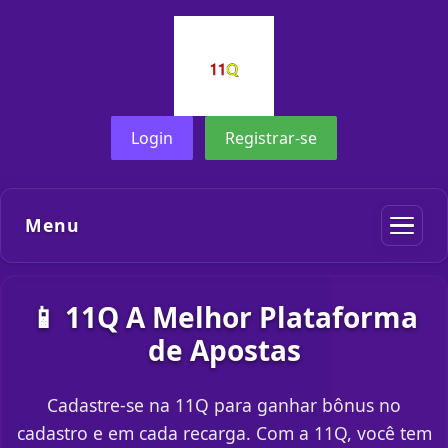
Login
Registrar-se
Menu
📱 11Q A Melhor Plataforma
de Apostas
Cadastre-se na 11Q para ganhar bônus no
cadastro e em cada recarga. Com a 11Q, você tem