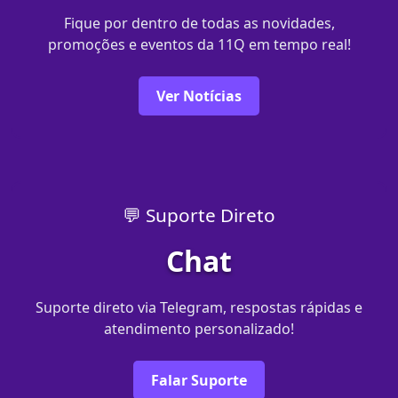
Fique por dentro de todas as novidades,
promoções e eventos da 11Q em tempo real!
Ver Notícias
💬 Suporte Direto
Chat
Suporte direto via Telegram, respostas rápidas e
atendimento personalizado!
Falar Suporte