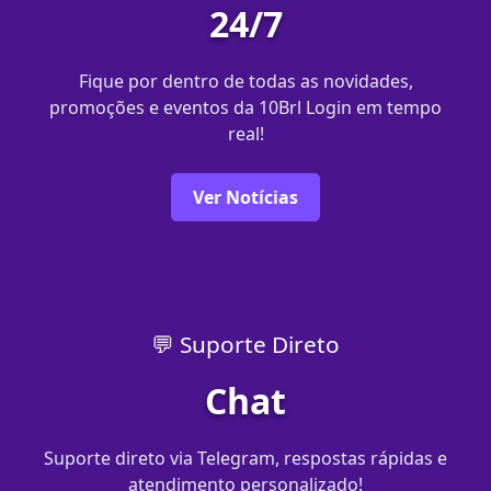
24/7
Fique por dentro de todas as novidades,
promoções e eventos da 10Brl Login em tempo
real!
Ver Notícias
💬 Suporte Direto
Chat
Suporte direto via Telegram, respostas rápidas e
atendimento personalizado!