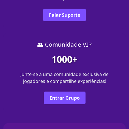
Falar Suporte
👥 Comunidade VIP
1000+
Junte-se a uma comunidade exclusiva de
jogadores e compartilhe experiências!
Entrar Grupo