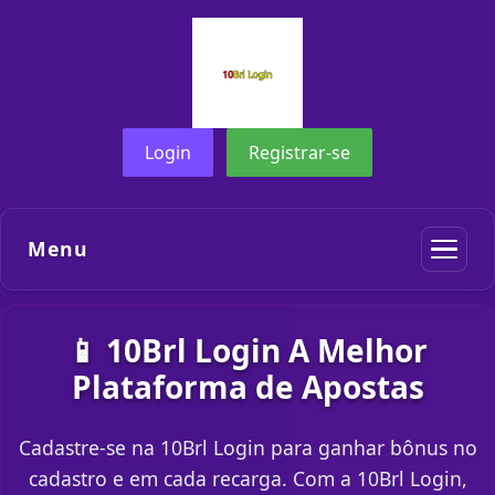
Login
Registrar-se
Menu
📱 10Brl Login A Melhor
Plataforma de Apostas
Cadastre-se na 10Brl Login para ganhar bônus no
cadastro e em cada recarga. Com a 10Brl Login,