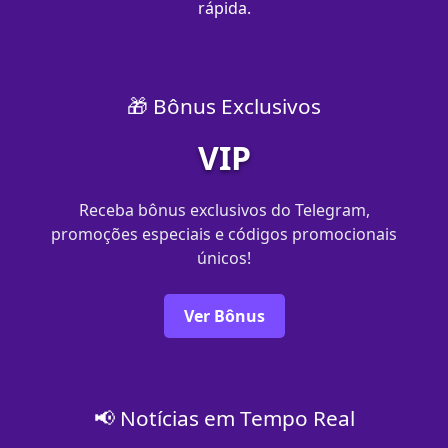
rápida.
🎁 Bônus Exclusivos
VIP
Receba bônus exclusivos do Telegram,
promoções especiais e códigos promocionais
únicos!
Ver Bônus
📢 Notícias em Tempo Real