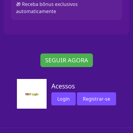
🎁 Receba bônus exclusivos
automaticamente
SEGUIR AGORA
Acessos
Login
Registrar-se