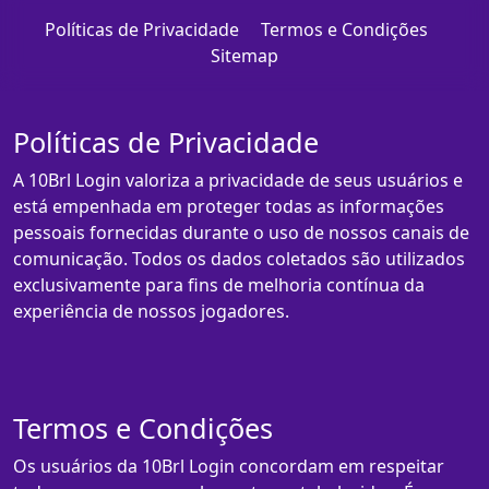
Políticas de Privacidade
Termos e Condições
Sitemap
Políticas de Privacidade
A 10Brl Login valoriza a privacidade de seus usuários e
está empenhada em proteger todas as informações
pessoais fornecidas durante o uso de nossos canais de
comunicação. Todos os dados coletados são utilizados
exclusivamente para fins de melhoria contínua da
experiência de nossos jogadores.
Termos e Condições
Os usuários da 10Brl Login concordam em respeitar