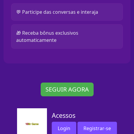
💬 Participe das conversas e interaja
🎁 Receba bônus exclusivos
automaticamente
SEGUIR AGORA
Acessos
Login
Registrar-se