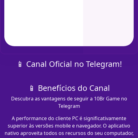
📱 Canal Oficial no Telegram!
📱 Benefícios do Canal
Descubra as vantagens de seguir a 10Br Game no
Telegram
A performance do cliente PC é significativamente
superior às versões mobile e navegador. O aplicativo
nativo aproveita todos os recursos do seu computador,