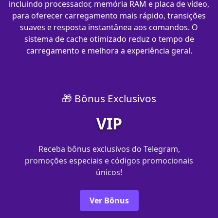
incluindo processador, memória RAM e placa de vídeo,
para oferecer carregamento mais rápido, transições
suaves e resposta instantânea aos comandos. O
sistema de cache otimizado reduz o tempo de
carregamento e melhora a experiência geral.
🎁 Bônus Exclusivos
VIP
Receba bônus exclusivos do Telegram,
promoções especiais e códigos promocionais
únicos!
Ver Bônus