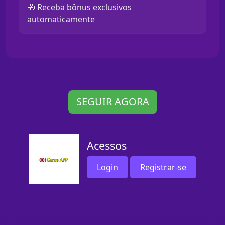
🎁 Receba bônus exclusivos
automaticamente
SEGUIR AGORA
Acessos
Login
Registrar-se