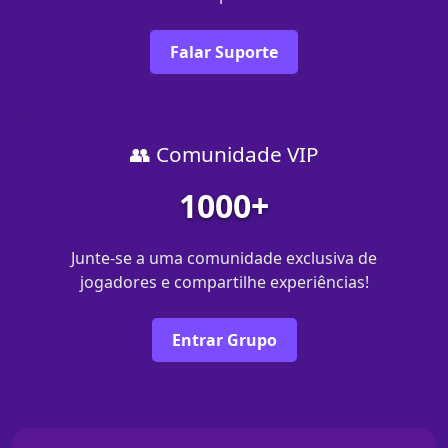
Falar Suporte
👥 Comunidade VIP
1000+
Junte-se a uma comunidade exclusiva de
jogadores e compartilhe experiências!
Entrar Grupo