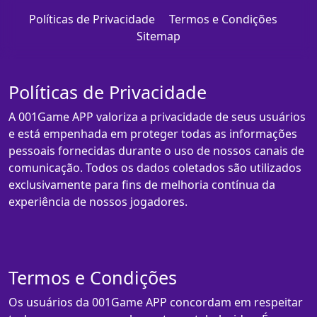
Políticas de Privacidade
Termos e Condições
Sitemap
Políticas de Privacidade
A 001Game APP valoriza a privacidade de seus usuários
e está empenhada em proteger todas as informações
pessoais fornecidas durante o uso de nossos canais de
comunicação. Todos os dados coletados são utilizados
exclusivamente para fins de melhoria contínua da
experiência de nossos jogadores.
Termos e Condições
Os usuários da 001Game APP concordam em respeitar