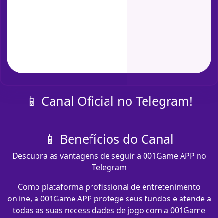
📱 Canal Oficial no Telegram!
📱 Benefícios do Canal
Descubra as vantagens de seguir a 001Game APP no
Telegram
Como plataforma profissional de entretenimento
online, a 001Game APP protege seus fundos e atende a
todas as suas necessidades de jogo com a 001Game